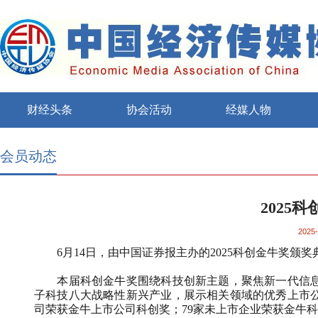
财经头条
协会活动
经媒人物
会员动态
2025
2025-
6
月
14
日，由中国证券报主办的
2025
科创金牛奖颁奖
本届科创金牛奖围绕科技创新主题，聚焦新一代信息
子科技八大战略性新兴产业，展示相关领域的优秀上市
司荣获金牛上市公司科创奖；
79
家未上市企业荣获金牛