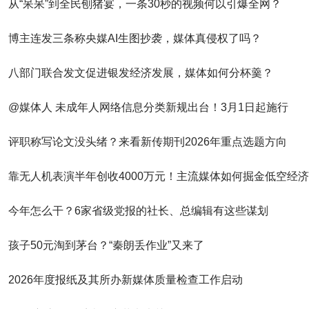
从“呆呆”到全民刨猪宴，一条30秒的视频何以引爆全网？
博主连发三条称央媒AI生图抄袭，媒体真侵权了吗？
八部门联合发文促进银发经济发展，媒体如何分杯羹？
@媒体人 未成年人网络信息分类新规出台！3月1日起施行
评职称写论文没头绪？来看新传期刊2026年重点选题方向
靠无人机表演半年创收4000万元！主流媒体如何掘金低空经
今年怎么干？6家省级党报的社长、总编辑有这些谋划
孩子50元淘到茅台？“秦朗丢作业”又来了
2026年度报纸及其所办新媒体质量检查工作启动