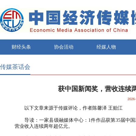
财经头条
协会活动
经媒人物
传媒茶话会
获中国新闻奖，营收连续
2026-
以下文章来源于传媒评论
，作者陈馨泽
王贻江
导读：一家县级融媒体中心：
1
件作品获第
35
届中国
营业收入连续两年超亿元。