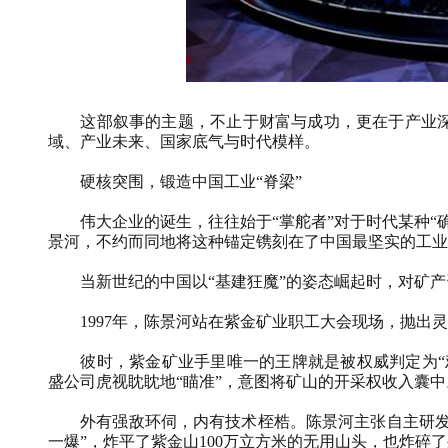
这部叙事的主题，不止于财富与成功，更在于产业
域、产业未来、国家底气与时代模样。
硬核突围，锻造中国工业“脊梁”
伟大企业的诞生，往往始于“掌舵者”对于时代某种
景河，不约而同地将这种锚定镌刻在了中国最坚实的工业
当新世纪的中国以“基建狂魔”的姿态崛起时，对矿
1997
年，陈景河站在紫金矿业职工大会现场，抛出灵
彼时，紫金矿业手里唯一的王牌就是被权威判定为“
盛公司虎视眈眈地“瞄准”，意图将矿山的开采权收入囊中
外有强敌环伺，内有技术桎梏。陈景河主张自主研发
一爆”，炸平了紫金山
100
万立方米的无用山头，也炸碎了