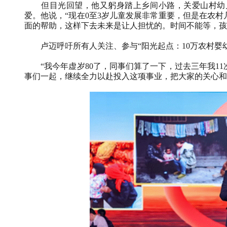
但目光回望，他又躬身踏上乡间小路，关爱山村幼
爱。他说，“现在
0
至
3
岁儿童发展非常重要，但是在农村
面的帮助，这样下去未来是让人担忧的。时间不能等，孩
卢迈呼吁所有人关注、参与“阳光起点：
10
万农村婴
“我今年虚岁
80
了，同事们算了一下，过去三年我
11
事们一起，继续全力以赴投入这项事业，把大家的关心和