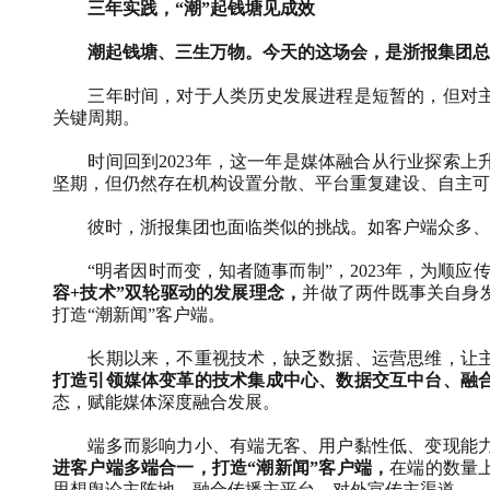
三年实践，“潮”起钱塘见成效
潮起钱塘、三生万物。今天的这场会，是浙报集团总
三年时间，对于人类历史发展进程是短暂的，但对
关键周期。
时间回到
2023
年，这一年是媒体融合从行业探索上
坚期，但仍然存在机构设置分散、平台重复建设、自主可
彼时，浙报集团也面临类似的挑战。如客户端众多、
“明者因时而变，知者随事而制”，
2023
年，为顺应
容
+
技术”双轮驱动的发展理念，
并做了两件既事关自身
打造“潮新闻”客户端。
长期以来，不重视技术，缺乏数据、运营思维，让
打造引领媒体变革的技术集成中心、数据交互中台、融
态，赋能媒体深度融合发展。
端多而影响力小、有端无客、用户黏性低、变现能
进客户端多端合一，打造“潮新闻”客户端，
在端的数量
思想舆论主阵地、融合传播主平台、对外宣传主渠道。