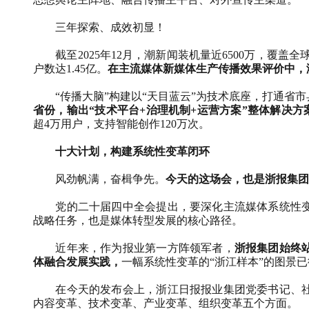
三年探索、成效初显！
截至
2025
年
12
月，潮新闻装机量近
6500
万，覆盖全
户数达
1.45
亿。
在主流媒体新媒体生产传播效果评价中，
“传播大脑”构建以“天目蓝云”为技术底座，打通省
省份，输出“技术平台
+
治理机制
+
运营方案”整体解决方
超
4
万用户，支持智能创作
120
万次。
十大计划，构建系统性变革闭环
风劲帆满，奋楫争先。
今天的这场会，也是浙报集团
党的二十届四中全会提出，要深化主流媒体系统性
战略任务，也是媒体转型发展的核心路径。
近年来，作为报业第一方阵领军者，
浙报集团始终
体融合发展实践，
一幅系统性变革的“浙江样本”的图景
在今天的发布会上，浙江日报报业集团党委书记、
内容变革、技术变革、产业变革、组织变革五个方面。