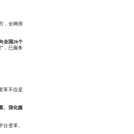
万，全网用
向全国
26
个
型”，已服务
变革不仅是
索、深化媒
平台变革、