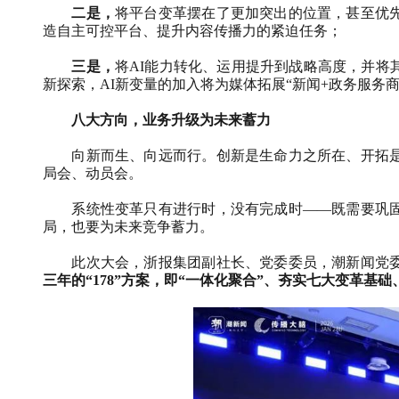
二是，
将平台变革摆在了更加突出的位置，甚至优
造自主可控平台、提升内容传播力的紧迫任务；
三是，
将
AI
能力转化、运用提升到战略高度，并将
新探索，
AI
新变量的加入将为媒体拓展“新闻
+
政务服务商
八大方向，业务升级为未来蓄力
向新而生、向远而行。创新是生命力之所在、开拓
局会、动员会。
系统性变革只有进行时，没有完成时——既需要巩
局，也要为未来竞争蓄力。
此次大会，浙报集团副社长、党委委员，潮新闻党
三年的“
178
”方案，即“一体化聚合”、夯实七大变革基础