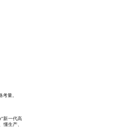
略考量。
r
”新一代高
、懂生产、