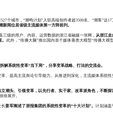
球
527
个城市，“潮鸣计划”入驻高端创作者超
3500
名、“潮客”达
17
潮新闻位居省级主流媒体第一方阵前列。
市县三级的用户、内容、运营数据的浙江省融媒一张网，
从浙江走
案。
此外，“传播大脑”推出国内首个媒体垂类大模型“传播大模
拆解系统性变革“当下局”，分享变革战略、打法的交流会。
变革、提高主流舆论引导能力。从推进到深化，主流媒体系统性
站立潮头、引领变革，以先行者、实干家、改革派角色，不断探
已徐徐展开。
社长
姜军阐述了浙报集团的系统性变革的“十大计划”。
计划涵盖