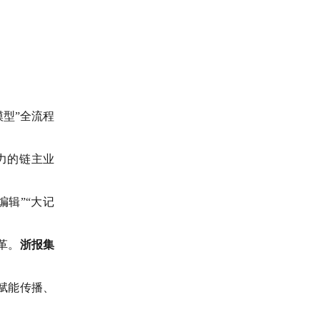
模型”全流程
力的链主业
编辑”“大记
革。
浙报集
赋能传播、