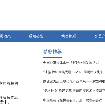
员动态
通知公告
协会概况
会员
精彩推荐
意味着胜利
“无名计划”群展启幕 搭建两岸艺术交流新
收获短暂流
中国经济传媒协会召开八届二次理事会议
费中。