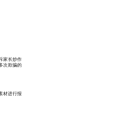
痛斥家长炒作
多次欺骗的
素材进行报