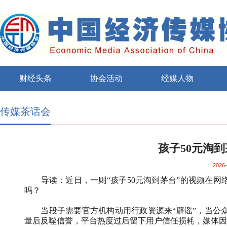
财经头条
协会活动
经媒人物
传媒茶话会
孩子50元淘
2026-
导读：近日，一则“孩子
50
元淘到茅台”的视频在网
吗？
当段子需要官方机构动用行政资源来“辟谣”，当公
量后反噬信誉，平台热度过后留下用户信任损耗，媒体因