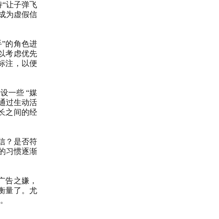
“让子弹飞
成为虚假信
”的角色进
以考虑优先
标注，以便
开设一些
“媒
通过生动活
长之间的经
信？是否符
的习惯逐渐
广告之嫌，
衡量了。尤
。