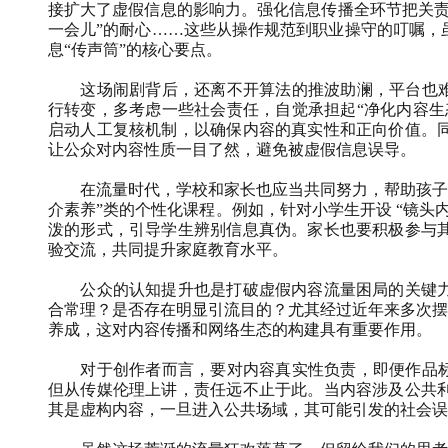
接扩大了虚假信息的影响力。强化信息传播全环节把关责
一会儿”的耐心……这些从操作规范到职业操守的叮嘱，
息“传声筒”的核心要点。
这场闹剧背后，还离不开算法的推波助澜，平台也难
行转变，多考虑一些社会责任，自觉承担起“净化内容生
启动人工复核机制，以确保内容的真实性和正向价值。
让公众对内容性质一目了然，避免被虚假信息误导。
在流量时代，学校和家长也应当共同努力，帮助孩
介素养”类的个性化课程。例如，针对小学生开设
“镜头
泼的形式，引导学生辨别信息真伪。家长也要积极参与
验交流，共同提升家庭教育水平。
公众的认知提升也是打破虚假内容流量困局的关键
合常理？是否存在明显引流目的？尤其经过近年来多次摆
养成，这对内容传播和网络生态的构建具有重要作用。
对于创作者而言，要对内容真实性负责，即便作品标
但从传媒伦理上讲，责任远不止于此。当内容涉及公共
其是虚构内容，一旦进入公共场域，其可能引发的社会误