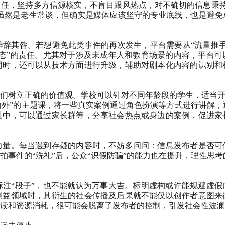
任，坚持多方信源核实，不盲目跟风热点，对不确切的信息秉持
虽然是老生常谈，但确实是媒体应该坚守的专业底线，也是避免
辞其咎。若想避免此类事件的再次发生，平台需要从“流量推手
态”的责任。尤其对于涉及未成年人和教育场景的内容，平台可
同时，还可以从技术方面进行升级，辅助对剧本化内容的识别和
子们树立正确的价值观。学校可以针对不同年龄段的学生，适当
内外”的主题课，将一些真实案例通过角色扮演等方式进行讲解，
其中，可以通过家长群等，分享社会热点或身边的案例，促进家
力量。每当遇到存疑的内容时，不妨多问问：信息发布者是否可
拍事件的“洗礼”后，公众“识假防骗”的能力也在提升，理性思考
注“段子”，也不能就认为万事大吉。标明虚构或许能规避虚假
利益领域时，其衍生的社会传播及后果就不能仅以创作者意图来
读和资源消耗，很可能会脱离了发布者的控制，引发社会性波澜