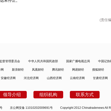
远未停止。
(责任
监督管理委员会
中华人民共和国民政部
国家广播电视总局
中国记协
考网
新浪财经
凤凰财经
腾讯财经
网易财经
搜狐财经
安徽经济网
河北经济网
山西经济网
云南经济网
甘肃经济网
领导介绍
组织机构
联系方式
2号
京公网安备 11010202009691号
Copyright 2012 Chinatradenews All R