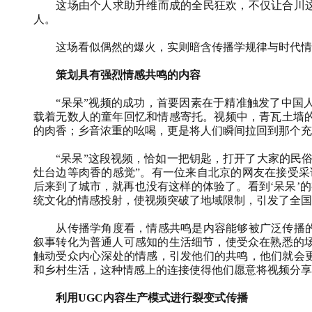
这场由个人求助升维而成的全民狂欢，不仅让合川这
人。
这场看似偶然的爆火，实则暗含传播学规律与时代情
策划具有强烈情感共鸣的内容
“呆呆”视频的成功，首要因素在于精准触发了中国
载着无数人的童年回忆和情感寄托。视频中，青瓦土墙
的肉香；乡音浓重的吆喝，更是将人们瞬间拉回到那个充
“呆呆”这段视频，恰如一把钥匙，打开了大家的民
灶台边等肉香的感觉”。有一位来自北京的网友在接受采
后来到了城市，就再也没有这样的体验了。看到‘呆呆’
统文化的情感投射，使视频突破了地域限制，引发了全国
从传播学角度看，情感共鸣是内容能够被广泛传播的
叙事转化为普通人可感知的生活细节，使受众在熟悉的
触动受众内心深处的情感，引发他们的共鸣，他们就会更
和乡村生活，这种情感上的连接使得他们愿意将视频分享
利用
UGC
内容生产模式进行裂变式传播