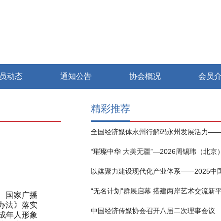
员动态
通知公告
协会概况
会员
精彩推荐
“无名计划”群展启幕 搭建两岸艺术交流新
、国家广播
办法》落实
中国经济传媒协会召开八届二次理事会议
成年人形象