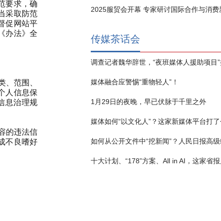
范要求，确
2025服贸会开幕 专家研讨国际合作与消
当采取防范
督促网站平
《办法》全
传媒茶话会
媒体融合应警惕“重物轻人”！
类、范围、
个人信息保
1月29日的夜晚，早已伏脉于千里之外
信息治理规
媒体如何“以文化人”？这家新媒体平台打了
容的违法信
成不良嗜好