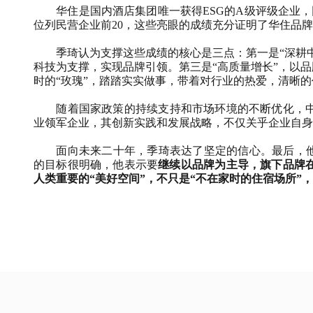
华住是国内酒店集团唯一获得
ESG
的
A
级评级企业，
位列民营企业前
20
，这些亮眼的成绩充分证明了华住品牌
季琦认为支撑这些成绩的核心是三点：第一是
“
深耕
科技为支撑，实现品牌引领。第三是
“
高质量增长
”
，以品
时的
“
玫瑰
”
，踏踏实实做事，带着对行业的热爱，清晰的
随着国家政策的持续支持和市场环境的不断优化，
业领军企业，其创新实践和发展战略，不仅关乎企业自身
面向未来二十年，季琦表达了坚定的信心。最后，他
的目标很明确，他表示要
继续以品牌为主导，旗下品牌
人类重要的
“
美好空间
”
，不只是
“
不在家时的住宿场所
”
，