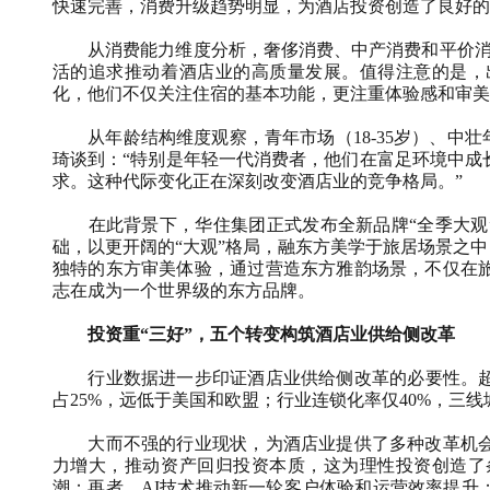
快速完善，消费升级趋势明显，为酒店投资创造了良好的
从消费能力维度分析，奢侈消费、中产消费和平价
活的追求推动着酒店业的高质量发展。值得注意的是，
化，他们不仅关注住宿的基本功能，更注重体验感和审美
从年龄结构维度观察，青年市场（
18-35
岁）、中壮
琦谈到：“特别是年轻一代消费者，他们在富足环境中成
求。这种代际变化正在深刻改变酒店业的竞争格局。”
在此背景下，华住集团正式发布全新品牌
“
全季大观
础，以更开阔的
“
大观
”
格局，融东方美学于旅居场景之中
独特的东方审美体验，通过营造东方雅韵场景，不仅在
志在成为一个世界级的东方品牌。
投资重“三好”，五个转变构筑酒店业供给侧改革
行业数据进一步印证酒店业供给侧改革的必要性。
占
25%
，远低于美国和欧盟；行业连锁化率仅
40%
，三线
大而不强的行业现状，为酒店业提供了多种改革机
力增大，推动资产回归投资本质，这为理性投资创造了
潮；再者，
AI
技术推动新一轮客户体验和运营效率提升