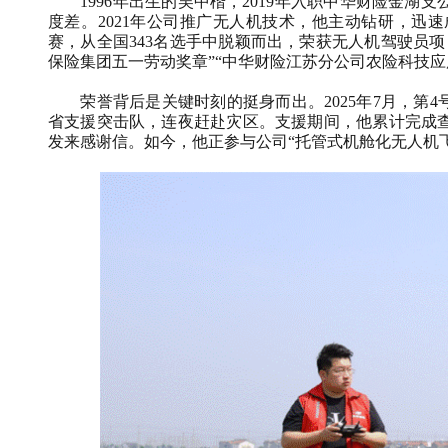
1996
年出生的吴中楷，
2019
年入职中华财险金湖支
度差。
2021
年公司推广无人机技术，他主动钻研，迅速
赛，从全国
343
名选手中脱颖而出，荣获无人机驾驶员项
保险集团五一劳动奖章”“中华财险江苏分公司农险科技应
荣誉背后是关键时刻的挺身而出。
2025
年
7
月，第
4
省支援突击队，连夜赶赴灾区。支援期间，他累计完成
发来感谢信。如今，他正参与公司“托管式机舱化无人机