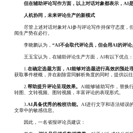
但在辅助评论写作方面，以上对话对象都表示，
AI
人机协同，未来评论生产的新模式
尽管上述对话对象对
AI
参与评论写作持保守态度，
闻生产势在必行。
李晓鹏认为，
“
AI
不会取代评论员，但会用
AI
的评论
王玉宝认为，在辅助评论生产方面，
AI
有以下优点
1.
在确定选题方面，
AI
能够对选题进行高效的预处
获取事件梗概，并在剔除雷同解析角度的同时，提供以往
2.
帮助提升评论呈现效果。
AI
能够辅助写作，替换
转图、文转视频、图转视频，丰富评论的表现形式。
3.
AI
具备优秀的检校功能。
AI
进行文字和语法错误
文章中的敏感信息。
因此，一名省报评论员建议：