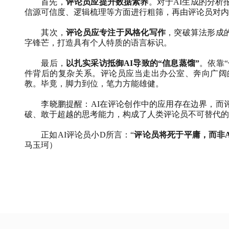
首先，
评论员应提升数据素养
。对于
AI
生成的分析
信源可信度、逻辑梳理等方面进行粗筛，再由评论员对内
其次，
评论员应专注于风格化写作
，突破算法形成
字锋芒，打造具有个人特质的语言标识。
最后，
以扎实采访抵御
AI
导致的“信息蒸馏”
。依靠
件背后的复杂关系。评论员应当走出办公室、奔向广阔
教。毕竟，脚力到位，笔力方能雄健。
李晓鹏提醒：
AI
在评论创作中的应用存在边界，而
破、敢于超越的思考能力，构成了人类评论员不可替代的
正如
AI
评论员小
D
所言：“
评论员将死于平庸，而非
马玉珂）