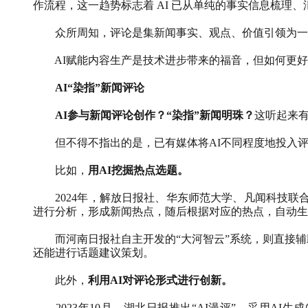
作流程，这一趋势标志着
AI
已从单纯的事实信息梳理、
众所周知，评论是集新闻事实、观点、价值引领为一
AI
赋能内容生产是技术进步带来的福音，但如何更好
AI“
染指
”
新闻评论
AI
参与新闻评论创作？“染指”新闻明珠？
这听起来
但不得不指出的是，已有媒体将
AI
不同程度地投入
比如，
用
AI
挖掘热点选题。
2024
年，解放日报社、华东师范大学、凡闻科技联合
进行分析，形成新闻热点，随后根据对应的热点，自动生
而河南日报社自主开发的“大河智云”系统，则直接
还能进行话题建议策划。
此外，
利用
AI
对评论形式进行创新。
2023
年
10
月，湖北日报推出“
AI
漫评”，采用
AI
生成