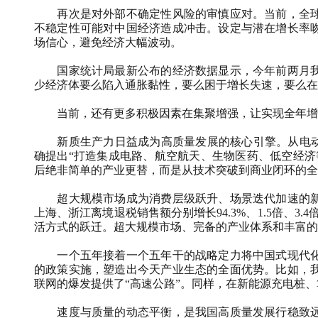
再次是对外部不确定性风险的审慎应对。当前，全球
不稳定性可能对中国经济造成冲击。设定与潜在增长率
场信心，避免经济大幅波动。
国家统计局最新公布的经济数据显示，今年前两月我
少经济体要么陷入通胀黏性，要么困于增长失速，要么在
当前，还有更多积极因素在集聚增强，让实现全年增
新质生产力日益成为高质量发展的核心引擎。从电动汽
确提出“打造集成电路、航空航天、生物医药、低空经济
后绝非简单的产业更替，而是从技术突破到商业闭环的全
超大规模市场成为消费层级跃升、场景迭代加速的新
上海、浙江离境退税销售额分别增长94.3%、1.5倍、3
活方式的跃迁。超大规模市场、完备的产业体系和丰富的
一个五年接着一个五年干的战略定力将中国式现代化
的政策实施，塑造出今天产业生态的全面优势。比如，
联网的爆发提供了“高速公路”。同样，在新能源充电桩、
速度与质量的动态平衡，是我国高质量发展行稳致远