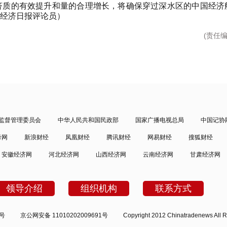
济质的有效提升和量的合理增长，将确保穿过深水区的中国经济
经济日报评论员）
(责任
监督管理委员会
中华人民共和国民政部
国家广播电视总局
中国记协
考网
新浪财经
凤凰财经
腾讯财经
网易财经
搜狐财经
安徽经济网
河北经济网
山西经济网
云南经济网
甘肃经济网
领导介绍
组织机构
联系方式
2号
京公网安备 11010202009691号
Copyright 2012 Chinatradenews All R