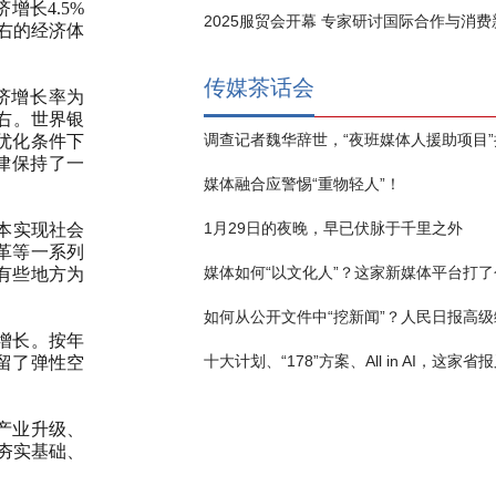
增长4.5%
2025服贸会开幕 专家研讨国际合作与消
左右的经济体
传媒茶话会
济增长率为
左右。世界银
境优化条件下
规律保持了一
媒体融合应警惕“重物轻人”！
1月29日的夜晚，早已伏脉于千里之外
本实现社会
革等一系列
媒体如何“以文化人”？这家新媒体平台打了
有些地方为
增长。按年
预留了弹性空
产业升级、
前夯实基础、