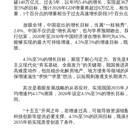
破140万亿元。过去5年，以年均5.4%的增长，实现超3
至5%的目标，预计2026年GDP增量将超过6万亿元，相
量，1个百分点的增量相当于过去高速增长阶段3个百分
放眼全球，中国提出的增长目标，当属“一枝独秀”。
2.6%。中国不仅仍是“增长高地”，也与学界预期吻合。我
行估算，2020年至2030年中国经济潜在增长率约为4
能够实现的最大可持续增速。4.5%至5%的增速目标，
致。
4.5%至5%的增长目标，展现了耐心与定力。首先是
主义现代化“夯实基础、全面发力”的关键期，我国推进
高难度动作，包括稳步化解房地产、地方债务等领域的
保增速滋生“求快”“求显”想法，以短期刺激透支长期潜力
其次是着眼发展战略的从容应对。实现我国2035年人
均增速约4.17%测算，2026年设定4.5%至5%的增
间。
“十五五”开局之年，若增速过高，可能导致资源错配
科技创新等提供必要支撑。4.5%至5%的区间目标，既
2035年前实现质变创造了条件。