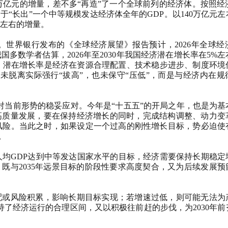
6万亿元的增量，差不多“再造”了一个全球前列的经济体。按照经济
当于“长出”一个中等规模发达经济体全年的GDP。以140万亿元
点左右的增量。
世界银行发布的《全球经济展望》报告预计，2026年全球经
国多数学者估算，2026年至2030年我国经济潜在增长率在5%
.5%。潜在增长率是经济在资源合理配置、技术稳步进步、制度环
既未脱离实际强行“拔高”，也未保守“压低”，而是与经济内在
对当前形势的稳妥应对。今年是“十五五”的开局之年，也是为基
高质量发展，要在保持经济增长的同时，完成结构调整、动力变
风险。当此之时，如果设定一个过高的刚性增长目标，势必迫使
。
均GDP达到中等发达国家水平的目标，经济需要保持长期稳定
长目标，既与2035年远景目标的阶段性要求高度契合，又为后续发展
或风险积累，影响长期目标实现；若增速过低，则可能无法为
保持了经济运行的合理区间，又以积极往前赶的步伐，为2030年