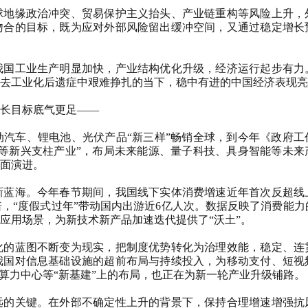
地缘政治冲突、贸易保护主义抬头、产业链重构等风险上升，
吻合的目标，既为应对外部风险留出缓冲空间，又通过稳定增长
国工业生产明显加快，产业结构优化升级，经济运行起步有力
去工业化后遗症中艰难挣扎的当下，稳中有进的中国经济表现亮
长目标底气更足——
车、锂电池、光伏产品“新三样”畅销全球，到今年《政府工
等新兴支柱产业”，布局未来能源、量子科技、具身智能等未来
面演进。
蓝海。今年春节期间，我国线下实体消费增速近年首次反超线
.4倍，“度假式过年”带动国内出游近6亿人次。数据反映了消费能
应用场景，为新技术新产品加速迭代提供了“沃土”。
的蓝图不断变为现实，把制度优势转化为治理效能，稳定、连
我国对信息基础设施的超前布局与持续投入，为移动支付、短视
算力中心等“新基建”上的布局，也正在为新一轮产业升级铺路。
的关键。在外部不确定性上升的背景下，保持合理增速增强抗