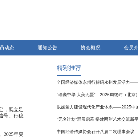
员动态
通知公告
协会概况
会员
精彩推荐
定，既立足
信号。行稳
“无名计划”群展启幕 搭建两岸艺术交流新
中国经济传媒协会召开八届二次理事会议
025年突