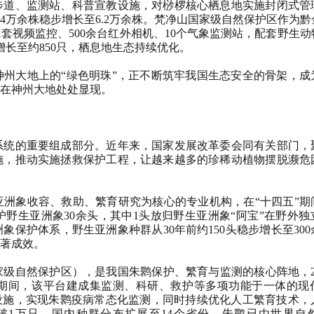
步道、监测站、科普宣教设施，对桫椤核心栖息地实施封闭式管
4万余株稳步增长至6.2万余株。梵净山国家级自然保护区作为黔
套视频监控、500余台红外相机、10个气象监测站，配套野生
增长至约850只，栖息地生态持续优化。
大地上的“绿色明珠”，正不断筑牢我国生态安全的骨架，成
在神州大地处处显现。
统的重要组成部分。近年来，国家发展改革委会同有关部门，
施，推动实施拯救保护工程，让越来越多的珍稀动植物摆脱濒危
象收容、救助、繁育研究为核心的专业机构，在“十四五”期
护野生亚洲象30余头，其中1头放归野生亚洲象“阿宝”在野外
保护体系，野生亚洲象种群从30年前约150头稳步增长至30
著成效。
自然保护区），是我国朱鹮保护、繁育与监测的核心阵地，20
”期间，该平台建成集监测、科研、救护等多项功能于一体的现
设施，实现朱鹮疫病常态化监测，同时持续优化人工繁育技术，
破1万只，国内种群分布扩展至14个省份，朱鹮已由世界自