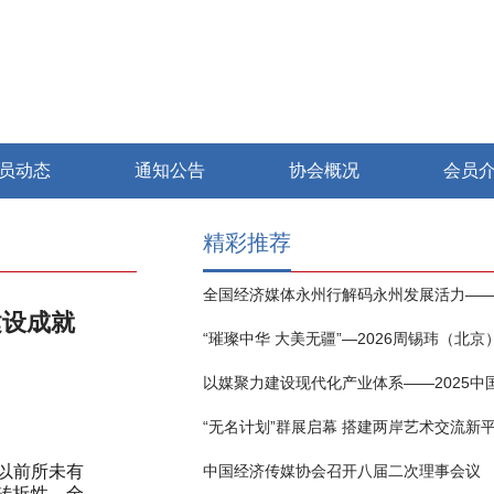
员动态
通知公告
协会概况
会员
精彩推荐
建设成就
“无名计划”群展启幕 搭建两岸艺术交流新
以前所未有
中国经济传媒协会召开八届二次理事会议
转折性、全