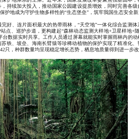
务，持续加大投入，推动国家公园建设提质增效，同时完善各级
保护地成为守护生物多样性的“生态堡垒”，筑牢我国生态安全新
好、连片面积最大的热带雨林，“天空地”一体化综合监测体
护站点、巡护步道，更构建起“森林动态监测大样地+卫星样地+随
平台数据实时共享。工作人员通过屏幕就能实时掌握雨林内的动
南苏铁、坡垒、海南长臂猿等珍稀动植物的保护实现了精准化、
群42只，种群数量均呈现稳定增长态势，栖息地质量得到进一步