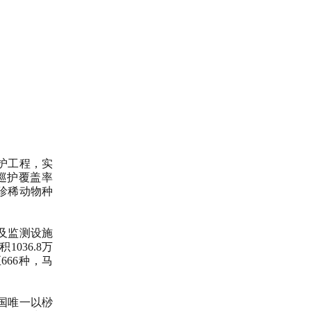
护工程，实
现巡护覆盖率
珍稀动物种
及监测设施
036.8万
66种，马
国唯一以桫