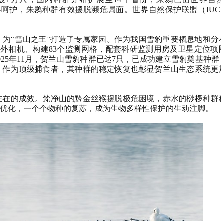
精心呵护，朱鹮种群有效摆脱濒危局面。世界自然保护联盟（IU
“雪山之王”打造了专属家园。作为我国雪豹重要栖息地和分
台红外相机、构建83个监测网格，配套科研监测用房及卫星定位项
25年11月，贺兰山雪豹种群已达7只，已成功建立雪豹奠基种
，作为顶级捕食者，其种群的稳定恢复也彰显贺兰山生态系统更
在的成效。梵净山的黔金丝猴摆脱极危困境，赤水的桫椤种群
优化，一个个物种的复苏，成为生物多样性保护的生动注脚。