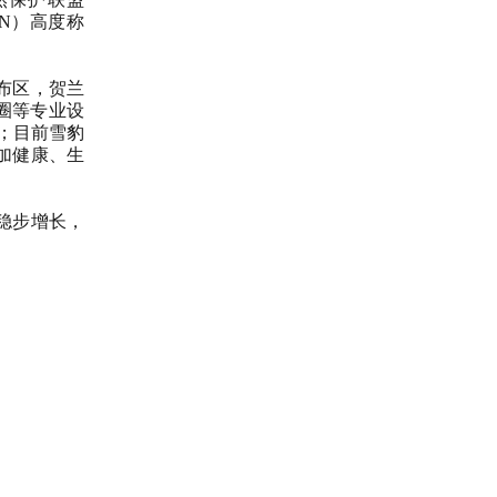
CN）高度称
布区，贺兰
圈等专业设
群；目前雪豹
加健康、生
稳步增长，