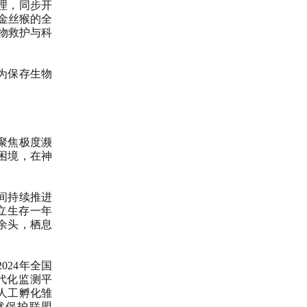
理，同步开
金丝猴的全
动物救护与科
为保存生物
聚焦极度濒
困境，在神
间持续推进
独立生存一年
0余头，栖息
24年全国
代化监测平
人工孵化雏
然保护联盟