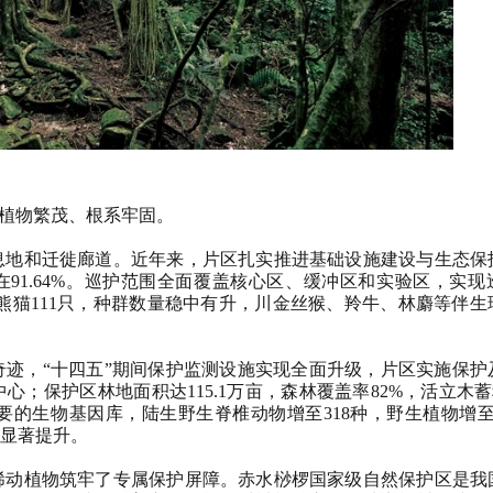
植物繁茂、根系牢固。
地和迁徙廊道。近年来，片区扎实推进基础设施建设与生态保
在91.64%。巡护范围全面覆盖核心区、缓冲区和实验区，实
大熊猫111只，种群数量稳中有升，川金丝猴、羚牛、林麝等伴生
，“十四五”期间保护监测设施实现全面升级，片区实施保护
保护区林地面积达115.1万亩，森林覆盖率82%，活立木蓄积1
的生物基因库，陆生野生脊椎动物增至318种，野生植物增至6
显著提升。
动植物筑牢了专属保护屏障。赤水桫椤国家级自然保护区是我