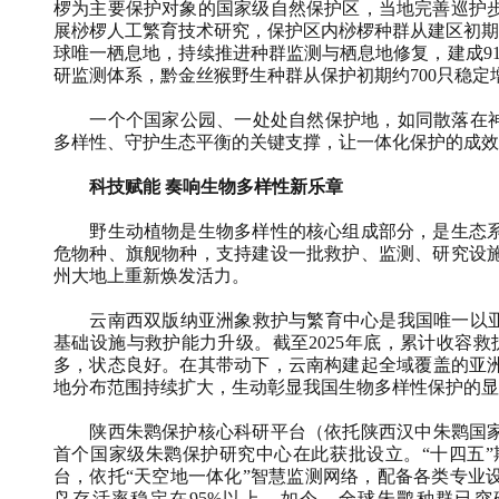
椤为主要保护对象的国家级自然保护区，当地完善巡护
展桫椤人工繁育技术研究，保护区内桫椤种群从建区初期
球唯一栖息地，持续推进种群监测与栖息地修复，建成91
研监测体系，黔金丝猴野生种群从保护初期约700只稳定
一个个国家公园、一处处自然保护地，如同散落在神州
多样性、守护生态平衡的关键支撑，让一体化保护的成效
科技赋能 奏响生物多样性新乐章
野生动植物是生物多样性的核心组成部分，是生态系
危物种、旗舰物种，支持建设一批救护、监测、研究设
州大地上重新焕发活力。
云南西双版纳亚洲象救护与繁育中心是我国唯一以亚洲
基础设施与救护能力升级。截至2025年底，累计收容救
多，状态良好。在其带动下，云南构建起全域覆盖的亚洲象
地分布范围持续扩大，生动彰显我国生物多样性保护的显
陕西朱鹮保护核心科研平台（依托陕西汉中朱鹮国家级
首个国家级朱鹮保护研究中心在此获批设立。“十四五
台，依托“天空地一体化”智慧监测网络，配备各类专业
鸟存活率稳定在95%以上。如今，全球朱鹮种群已突