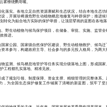
云雾缭绕鹦哥嘴。
化落实。各地立足自然资源禀赋和生态状况，结合本地生态功
建设，开展珍稀濒危野生动植物栖息地修复与种群保护；推进候
划转化为贴合地方实际的保护举措，让顶层擘画的蓝图在各地落
、野生动植物与候鸟保护项目，在储备、审批、实施、监管全
效推进。
国家公园、国家级自然保护区建设、野生动植物救护、候鸟迁
会资本参与，构建政府主导、社会参与的多元投入格局，为两大
物监测、候鸟栖息地管护等任务实现分级落地上图，形成国家
护工程都扎实落地、精准见效。
成了规划引领、制度保障、资金支撑、精细管理的完整体系。
力，为全国生态保护修复工作铺展了清晰的新蓝图，筑牢了坚
保护地体系的主体。近年来，国家发展改革委聚焦强基固本，