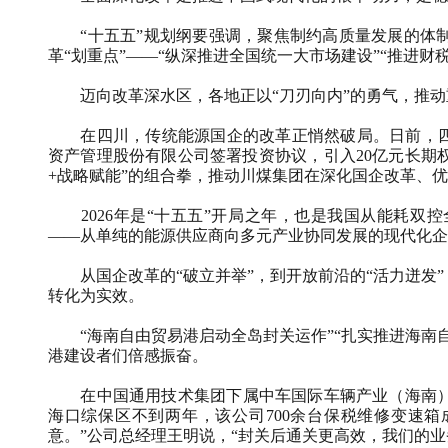
“十五五”规划纲要强调，聚焦制约高质量发展的体制
革“划重点”——“纵深推进全国统一大市场建设”“推进财
迈向改革深水区，各地正以“刀刃向内”的勇气，推动
在四川，传统能源国企的改革正悄然破局。日前，四川
资产管理股份有限公司签署投资协议，引入20亿元长期
+战略赋能”的组合拳，推动川煤集团在深化国企改革、
2026年是“十五五”开局之年，也是我国从能耗双
——从单纯的能源供应商向多元产业协同发展的现代化企
从国企改革的“破立并举”，到开放前沿的“活力迸发”
转化为实效。
“海南自由贸易港启动全岛封关运作”“扎实推进海南自
港建设者们倍感振奋。
在中国通用技术集团下属中车国际车辆产业（海南）
海口综保区不到两年，该公司700余台保税维修变速箱
意。”公司总经理王明说，“封关后通关更高效，我们的业